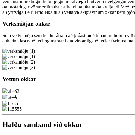
verslunarinnréttingin hefur gegnt mikilvægu hlutverki í velgengni vers
og nýstárlegar vörur er tímabær afhending líka mjög krefjandi.Með þe
að yfirstíga fleiri erfiðleika til að veita viðskiptavinum okkar betri þjó
Verksmiðjan okkar
Sem verksmiðja sem heldur áfram að þróast með tímanum höfum við stöð
auk einn lasersuðuvél og margar handvirkar tigsuðuvélar fyrir málma.
Vottun okkar
Hafðu samband við okkur