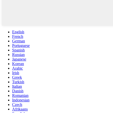
English
French
German
Portuguese
Spanish
Russian
Japanese
Korean
Arabic
Irish
Greek
Turkish
Italian
Danish
Romanian
Indonesian
Czech
Afrikaans