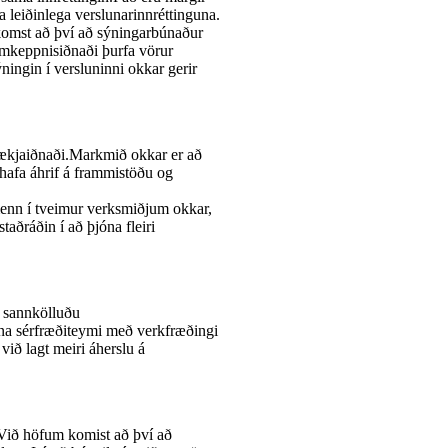
a leiðinlega verslunarinnréttinguna.
 komst að því að sýningarbúnaður
amkeppnisiðnaði þurfa vörur
ningin í versluninni okkar gerir
tækjaiðnaði.Markmið okkar er að
 hafa áhrif á frammistöðu og
menn í tveimur verksmiðjum okkar,
aðráðin í að þjóna fleiri
ð sannkölluðu
nna sérfræðiteymi með verkfræðingi
ið lagt meiri áherslu á
s.Við höfum komist að því að