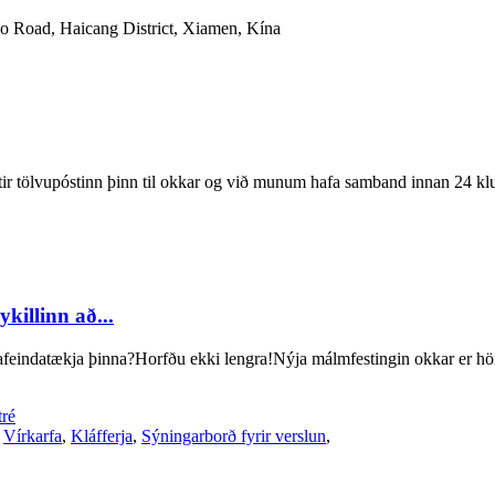
o Road, Haicang District, Xiamen, Kína
eftir tölvupóstinn þinn til okkar og við munum hafa samband innan 24 k
illinn að...
afeindatækja þinna?Horfðu ekki lengra!Nýja málmfestingin okkar er hön
tré
,
Vírkarfa
,
Kláfferja
,
Sýningarborð fyrir verslun
,