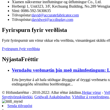
Xiamen nákvæmur innflutningur og útflutningur Co., Ltd.
Herbergi 1, Unit323, 3/F, Kechuang Building, No.289 Wengjia
Sími: 0086-592-5630635
Tölvupóstur:
david@accuratefabricator.com
Tölvupóstur:
davidwei@accdisplay.com
Fyrirspurn fyrir verðlista
Fyrir fyrirspurnir um vörur okkar eða verðlista, vinsamlegast skildu 
Fyrirspurn fyrir verðlista
Nýjasta
Fréttir
Verndaðu verðmætin þín með málmfestingum: Lyk
Ertu þreyttur á að hafa stöðugar áhyggjur af öryggi verðmætu r
endingargóðu sérsniðnu borðfestingar...
© Höfundarréttur - 2010-2022: Allur réttur áskilinn.
Heitar vörur
-
Vef
Snyrtivöruskjárekki
,
Gridwall Aukabúnaður
,
Vírhillur á veggfestingu
Senda tölvupóst