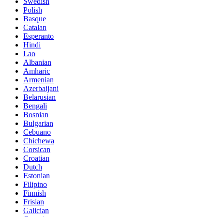
Swedish
Polish
Basque
Catalan
Esperanto
Hindi
Lao
Albanian
Amharic
Armenian
Azerbaijani
Belarusian
Bengali
Bosnian
Bulgarian
Cebuano
Chichewa
Corsican
Croatian
Dutch
Estonian
Filipino
Finnish
Frisian
Galician