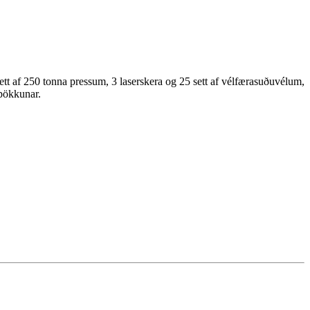
tt af 250 tonna pressum, 3 laserskera og 25 sett af vélfærasuðuvélum,
 pökkunar.