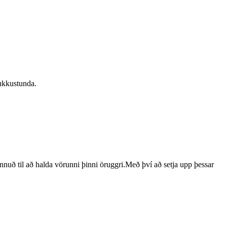
lukkustunda.
nuð til að halda vörunni þinni öruggri.Með því að setja upp þessar