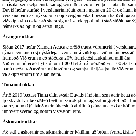
smásalar sem selja einstakar og sérsniðnar vörur, en þeir nota allir sam
David hefur starfað í verslunarinnréttingum í meira en 20 ár og hann
verslana þarfnast nýsköpunar og sveigjanleika.Í þessum harðvítuga s
viðskiptavina okkar að skera sig úr í samkeppninni, í stað stöðlunar.Sý
hámarks aðlögun og sérstillingu.
Árangur okkar
Síðan 2017 hefur Xiamen Acucate orðið traust vörumerki í verslunar
sýna spennandi og nýstárlegar verslanir á viðskiptasviðinu án þess að
framboð.Við erum með stöðuga 20% framleiðsluaukningu milli ára.
Við erum núna að flytja út um 1.000 fet á mánuði.Það eru 100 starfs
þar á meðal viðarvörur, málmvörur og samþættir ljósaþættir.Við erum st
viðskiptavinum um allan heim.
Tímamót okkar
Árið 2019 bættist Tinna eldri systir Davids í hópinn sem gerir þetta a
fjölskyldufyrirtæki.Með bættum samskiptum og skilningi stofnaði Ti
og reyndum QC.Með meiri áherslu á áhrifin á plánetuna okkar höfum v
umhverfisvernd og notum vistvænni efni.
Áskoranir okkar
Að skilja áskoranir og takmarkanir er lykillinn að þróun fyrirtækisin