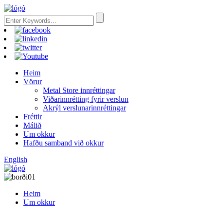
Heim
Vörur
Metal Store innréttingar
Viðarinnrétting fyrir verslun
Akrýl verslunarinnréttingar
Fréttir
Málið
Um okkur
Hafðu samband við okkur
English
Heim
Um okkur