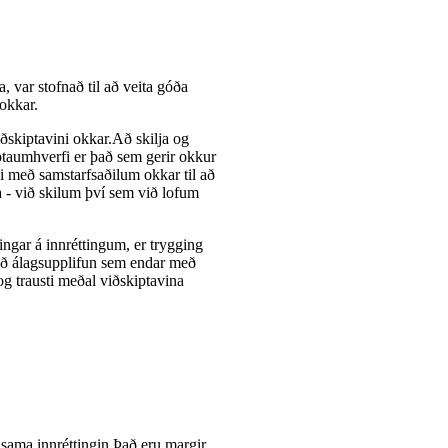
 var stofnað til að veita góða
okkar.
iðskiptavini okkar.Að skilja og
ptaumhverfi er það sem gerir okkur
 með samstarfsaðilum okkar til að
- við skilum því sem við lofum
ingar á innréttingum, er trygging
tið álagsupplifun sem endar með
g trausti meðal viðskiptavina
 sama innréttingin.Það eru margir