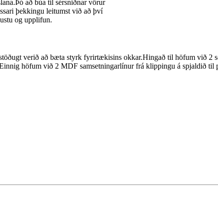
lana.Þó að búa til sérsniðnar vörur
ssari þekkingu leitumst við að því
nustu og upplifun.
ugt verið að bæta styrk fyrirtækisins okkar.Hingað til höfum við 2 se
Einnig höfum við 2 MDF samsetningarlínur frá klippingu á spjaldið til