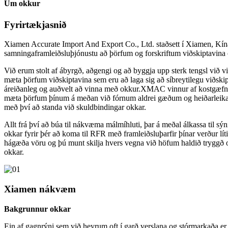
Um okkur
Fyrirtækjasnið
Xiamen Accurate Import And Export Co., Ltd. staðsett í Xiamen, Kína,
samningaframleiðsluþjónustu að þörfum og forskriftum viðskiptavina 
Við erum stolt af ábyrgð, aðgengi og að byggja upp sterk tengsl við v
mæta þörfum viðskiptavina sem eru að laga sig að síbreytilegu viðski
áreiðanleg og auðvelt að vinna með okkur.XMAC vinnur af kostgæfni
mæta þörfum þínum á meðan við fórnum aldrei gæðum og heiðarleika 
með því að standa við skuldbindingar okkar.
Allt frá því að búa til nákvæma málmíhluti, þar á meðal álkassa til sýn
okkar fyrir þér að koma til RFR með framleiðsluþarfir þínar verður lí
hágæða vöru og þú munt skilja hvers vegna við höfum haldið tryggð o
okkar.
Xiamen nákvæm
Bakgrunnur okkar
Ein af gagnrýni sem við heyrum oft í garð verslana og stórmarkaða er