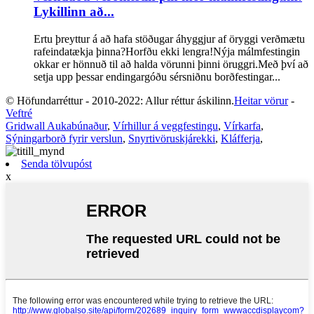
Lykillinn að...
Ertu þreyttur á að hafa stöðugar áhyggjur af öryggi verðmætu
rafeindatækja þinna?Horfðu ekki lengra!Nýja málmfestingin
okkar er hönnuð til að halda vörunni þinni öruggri.Með því að
setja upp þessar endingargóðu sérsniðnu borðfestingar...
© Höfundarréttur - 2010-2022: Allur réttur áskilinn.
Heitar vörur
-
Veftré
Gridwall Aukabúnaður
,
Vírhillur á veggfestingu
,
Vírkarfa
,
Sýningarborð fyrir verslun
,
Snyrtivöruskjárekki
,
Kláfferja
,
Senda tölvupóst
x