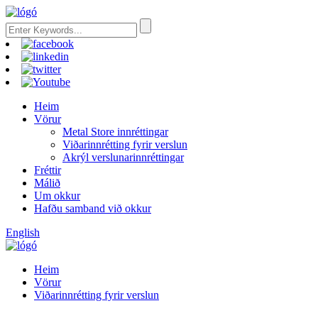
Heim
Vörur
Metal Store innréttingar
Viðarinnrétting fyrir verslun
Akrýl verslunarinnréttingar
Fréttir
Málið
Um okkur
Hafðu samband við okkur
English
Heim
Vörur
Viðarinnrétting fyrir verslun