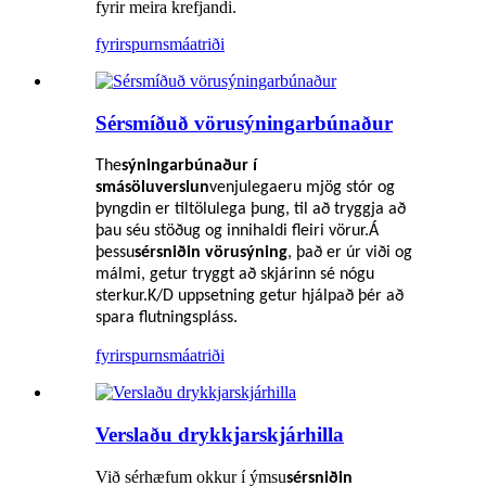
fyrir meira krefjandi.
fyrirspurn
smáatriði
Sérsmíðuð vörusýningarbúnaður
The
sýningarbúnaður í
smásöluverslun
venjulega
eru mjög stór og
þyngdin er tiltölulega þung, til að tryggja að
þau séu stöðug og innihaldi fleiri vörur.Á
þessu
sérsniðin vörusýning
, það er úr viði og
málmi, getur tryggt að skjárinn sé nógu
sterkur.K/D uppsetning getur hjálpað þér að
spara flutningspláss.
fyrirspurn
smáatriði
Verslaðu drykkjarskjárhilla
Við sérhæfum okkur í ýmsu
sérsniðin