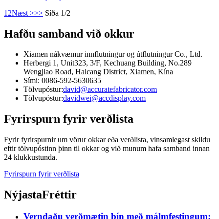
1
2
Næst >
>>
Síða 1/2
Hafðu samband við okkur
Xiamen nákvæmur innflutningur og útflutningur Co., Ltd.
Herbergi 1, Unit323, 3/F, Kechuang Building, No.289
Wengjiao Road, Haicang District, Xiamen, Kína
Sími: 0086-592-5630635
Tölvupóstur:
david@accuratefabricator.com
Tölvupóstur:
davidwei@accdisplay.com
Fyrirspurn fyrir verðlista
Fyrir fyrirspurnir um vörur okkar eða verðlista, vinsamlegast skildu
eftir tölvupóstinn þinn til okkar og við munum hafa samband innan
24 klukkustunda.
Fyrirspurn fyrir verðlista
Nýjasta
Fréttir
Verndaðu verðmætin þín með málmfestingum: