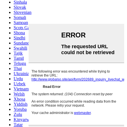
Sinhala
Slovak
Slovenian
Somali
Samoan
Scots Gaelic
Shona
Sindhi
Sundanese
Swahili
Tajik
Tamil
Telugu
Thai
Ukrainian
Urdu
Uzbek
Vietnamese
Welsh
Xhosa
Yiddish
Yoruba
Zulu
Kinyarwanda
Tatar