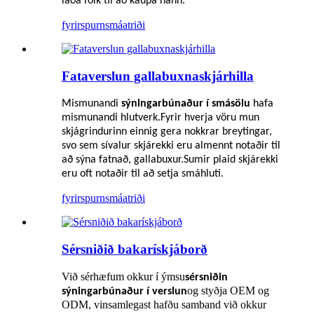
laða fólk til að kaupa hann.
fyrirspurn
smáatriði
Fataverslun gallabuxnaskjárhilla
Mismunandi
sýningarbúnaður í smásölu
hafa
mismunandi hlutverk.Fyrir hverja vöru mun
skjágrindurinn einnig gera nokkrar breytingar,
svo sem sívalur skjárekki eru almennt notaðir til
að sýna fatnað, gallabuxur.Sumir plaid skjárekki
eru oft notaðir til að setja smáhluti.
fyrirspurn
smáatriði
Sérsniðið bakarískjáborð
Við sérhæfum okkur í ýmsu
sérsniðin
og styðja OEM og
sýningarbúnaður í verslun
ODM
vinsamlegast hafðu samband við okkur
,