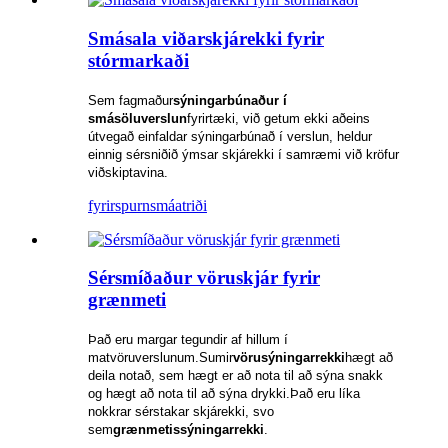
Smásala viðarskjárekki fyrir
stórmarkaði
Sem fagmaður
sýningarbúnaður í
smásöluverslun
fyrirtæki, við getum ekki aðeins
útvegað einfaldar sýningarbúnað í verslun, heldur
einnig sérsniðið ýmsar skjárekki í samræmi við kröfur
viðskiptavina.
fyrirspurn
smáatriði
Sérsmíðaður vöruskjár fyrir
grænmeti
Það eru margar tegundir af hillum í
matvöruverslunum.Sumir
vörusýningarrekki
hægt að
deila notað, sem hægt er að nota til að sýna snakk
og hægt að nota til að sýna drykki.Það eru líka
nokkrar sérstakar skjárekki, svo
sem
grænmetissýningarrekki
.