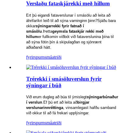
Verslaðu fataskjárekki með hillum
Ert þú eigandi fataverslunar í smásölu að leita að
áhrifaríkri leið til að sýna varninginn þinn?Sjáðu bara
okkar
sýningarrekki fyrir fatnað í
smásölu
.Þetta
geymsla fataskjár rekki með
hillum
er fullkomin viðbót við fataverslunina þína til
að sýna fötin þín á skipulagðan og sjónrænt
aðlaðandi hátt.
fyrirspurn
smáatriði
Trérekki í smásöluverslun fyrir
sýningar í búð
Við erum dugleg að búa til ýmislegt
sýningarbúnaður
í verslun
.Ef þú ert að leita að
birgjar
verslunarinnréttinga
, vinsamlegast hafðu samband
við okkur til að fá frekari upplýsingar.
fyrirspurn
smáatriði