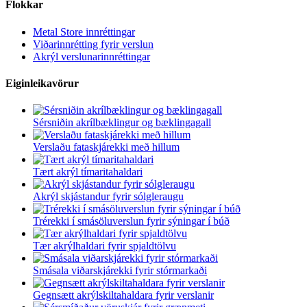
Flokkar
Metal Store innréttingar
Viðarinnrétting fyrir verslun
Akrýl verslunarinnréttingar
Eiginleikavörur
Sérsniðin akrílbæklingur og bæklingagall
Verslaðu fataskjárekki með hillum
Tært akrýl tímaritahaldari
Akrýl skjástandur fyrir sólgleraugu
Trérekki í smásöluverslun fyrir sýningar í búð
Tær akrýlhaldari fyrir spjaldtölvu
Smásala viðarskjárekki fyrir stórmarkaði
Gegnsætt akrýlskiltahaldara fyrir verslanir