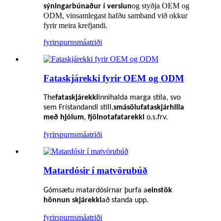
og styðja OEM og
sýningarbúnaður í verslun
ODM
vinsamlegast hafðu samband við okkur
,
fyrir meira krefjandi.
fyrirspurn
smáatriði
Fataskjárekki fyrir OEM og ODM
The
fataskjárekki
innihalda marga stíla, svo
sem
Frístandandi stíll,
smásölufataskjárhilla
með hjólum
,
fjölnota
fatarekki
o.s.frv.
fyrirspurn
smáatriði
Matardósir í matvörubúð
Gómsætu matardósirnar þurfa a
einstök
hönnun skjárekki
að standa upp.
fyrirspurn
smáatriði