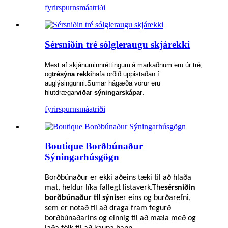
fyrirspurn
smáatriði
Sérsniðin tré sólgleraugu skjárekki
Mest af skjánum
innréttingum
á markaðnum eru úr tré,
og
tré
sýna rekki
hafa orðið uppistaðan í
auglýsingunni.Sumar hágæða vörur eru
hlutdrægar
viðar sýningarskápar
.
fyrirspurn
smáatriði
Boutique Borðbúnaður
Sýningarhúsgögn
Borðbúnaður er ekki aðeins tæki til að hlaða
mat, heldur líka fallegt listaverk.The
sérsniðin
borðbúnaður til sýnis
er eins og burðarefni,
sem er notað til að draga fram fegurð
borðbúnaðarins og einnig til að mæla með og