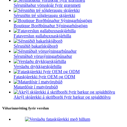
Sérsmíðaður vöruskjár fyrir grænmeti
Sérsniðin tré sólgleraugu skjárekki
Boutique Borðbúnaður Sýningarhúsgögn
Fataverslun gallabuxnaskjárhilla
Sérsniðið bakarískjáborð
Sérsmíðuð vörusýningarbúnaður
Verslaðu drykkjarskjárhilla
Fataskjárekki fyrir OEM og ODM
Matardósir í matvörubúð
Akrýl skjárekki á skrifborði fyrir bækur og spjaldtölvu
Viðarinnrétting fyrir verslun